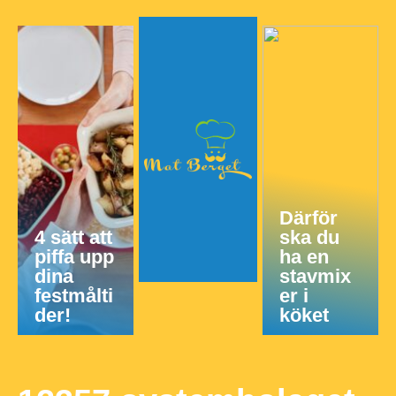
Därför
4 sätt att
ska du
piffa upp
ha en
dina
stavmix
festmålti
er i
der!
köket