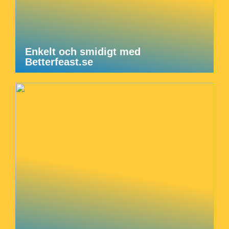
Enkelt och smidigt med
Betterfeast.se