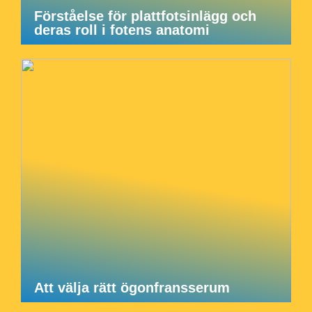
Förståelse för plattfotsinlägg och
deras roll i fotens anatomi
Att välja rätt ögonfransserum