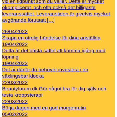
vid en tidpunkt som du väljer. Detta är mycket
okomplicerat, och ofta också det billigaste
leveranssättet. Leveranstiden är givetvis mycket
avgörande förutsatt […]
26/04/2022
Skapa en otrolig händelse för dina anställda
19/04/2022
Detta är det bästa sättet att komma igång med
löpning
19/04/2022
Det är därför du behöver investera i en
växlingsbar klocka
22/03/2022
Beautyforum.dk Gör något bra för dig själv och
testa kroppsterapi
22/03/2022
Börja dagen med en god morgonrutin
05/03/2022