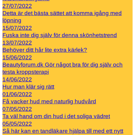
27/07/2022
Detta är det bästa sättet att komma igång med
löpning
15/07/2022
Fuska inte dig själv för denna skönhetstrend
13/07/2022
Behöver ditt hår lite extra kärlek?
15/06/2022
Beautyforum.dk Gör något bra för dig själv och
testa kroppsterapi
14/06/2022
Hur man klär sig rätt
01/06/2022
Få vacker hud med naturlig hudvård
07/05/2022
Ta väl hand om din hud i det soliga vädret
05/05/2022
Så här kan en tandläkare hjälpa till med ett nytt