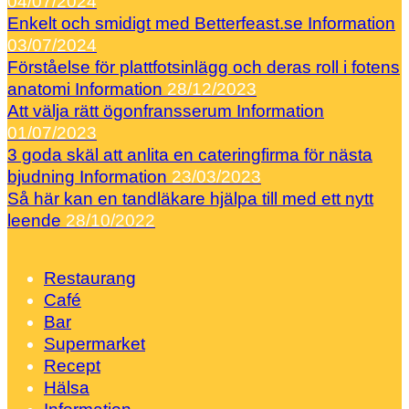
04/07/2024
Enkelt och smidigt med Betterfeast.se
Information
03/07/2024
Förståelse för plattfotsinlägg och deras roll i fotens
anatomi
Information
28/12/2023
Att välja rätt ögonfransserum
Information
01/07/2023
3 goda skäl att anlita en cateringfirma för nästa
bjudning
Information
23/03/2023
Så här kan en tandläkare hjälpa till med ett nytt
leende
28/10/2022
Restaurang
Café
Bar
Supermarket
Recept
Hälsa