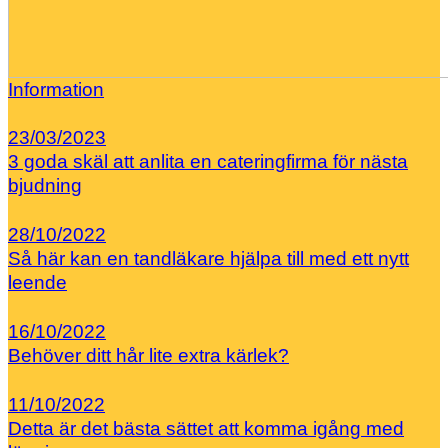
Information
23/03/2023
3 goda skäl att anlita en cateringfirma för nästa
bjudning
28/10/2022
Så här kan en tandläkare hjälpa till med ett nytt
leende
16/10/2022
Behöver ditt hår lite extra kärlek?
11/10/2022
Detta är det bästa sättet att komma igång med