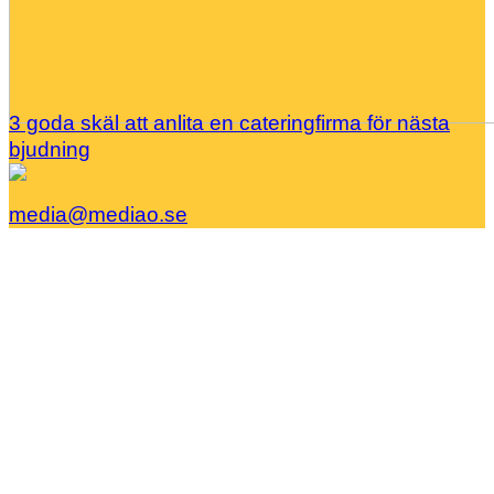
3 goda skäl att anlita en cateringfirma för nästa
bjudning
media@mediao.se