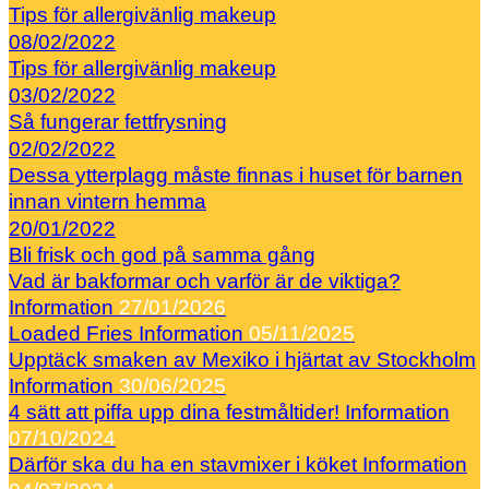
Tips för allergivänlig makeup
08/02/2022
Tips för allergivänlig makeup
03/02/2022
Så fungerar fettfrysning
02/02/2022
Dessa ytterplagg måste finnas i huset för barnen
innan vintern hemma
20/01/2022
Bli frisk och god på samma gång
Vad är bakformar och varför är de viktiga?
Information
27/01/2026
Loaded Fries
Information
05/11/2025
Upptäck smaken av Mexiko i hjärtat av Stockholm
Information
30/06/2025
4 sätt att piffa upp dina festmåltider!
Information
07/10/2024
Därför ska du ha en stavmixer i köket
Information