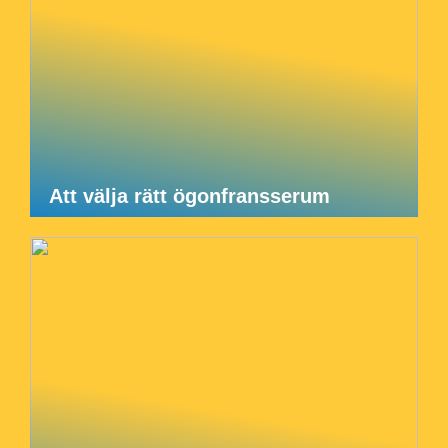
Att välja rätt ögonfransserum