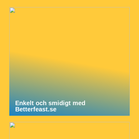
Enkelt och smidigt med
Betterfeast.se