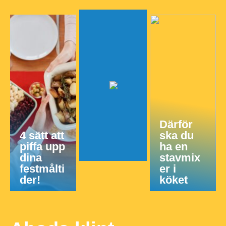
Därför
4 sätt att
ska du
piffa upp
ha en
dina
stavmix
festmålti
er i
der!
köket