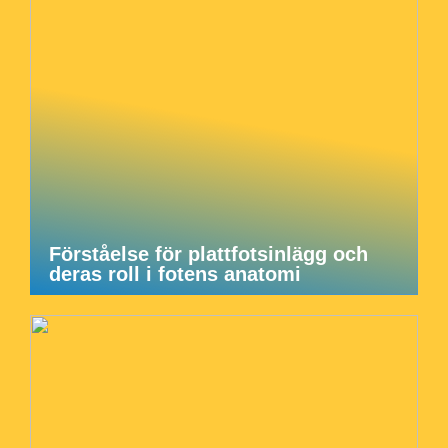
Förståelse för plattfotsinlägg och
deras roll i fotens anatomi