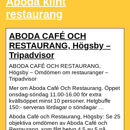
Aboda klint
restaurang
ABODA CAFÉ OCH
RESTAURANG, Högsby –
Tripadvisor
ABODA CAFÉ OCH RESTAURANG,
Högsby – Omdömen om restauranger –
Tripadvisor
Mer om Aboda Café Och Restaurang. Öppet
onsdag-söndag 11.00-16.00 för extra
kvällsöppet minst 10 personer. Helgbuffe
150:- serveras lördagar o söndagar …
Aboda Café och Restaurang, Högsby: Se 25
objektiva omdömen av Aboda Café och
Restaurang, som fått betyg 4,5 av 5 på