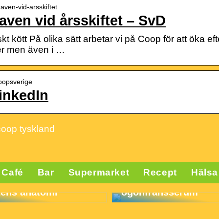
aven-vid-arsskiftet
aven vid årsskiftet – SvD
t kött På olika sätt arbetar vi på Coop för att öka e
ker men även i …
coopsverige
inkedIn
coop tyskland
lse för
Café
Bar
Supermarket
Recept
Hälsa
tsinlägg och deras
Att välja rätt
otens anatomi
ögonfransserum