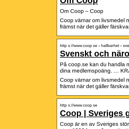
Om Coop
Om Coop – Coop
Coop värnar om livsmedel me
främst när det gäller färskva
http s://www.coop.se › hallbarhet › sv
Svenskt och näro
På coop.se kan du handla mat
dina medlemspoäng. … KRA
Coop värnar om livsmedel me
främst när det gäller färskva
http s://www.coop.se
Coop | Sveriges 
Coop är en av Sveriges st