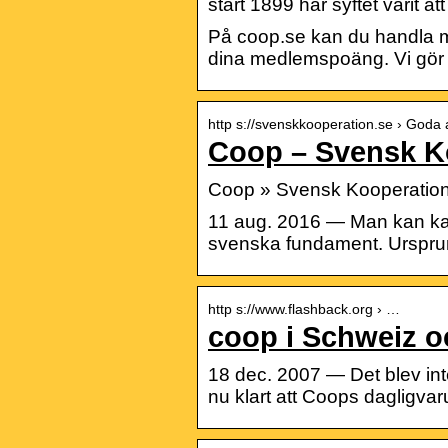
start 1899 har syftet varit
På coop.se kan du handla mat
dina medlemspoäng. Vi gör 
http s://svenskkooperation.se › Goda 
Coop – Svensk K
Coop » Svensk Kooperatio
11 aug. 2016 — Man kan kan
svenska fundament. Ursprunget
http s://www.flashback.org › …
coop i Schweiz o
18 dec. 2007 — Det blev int
nu klart att Coops dagligvar