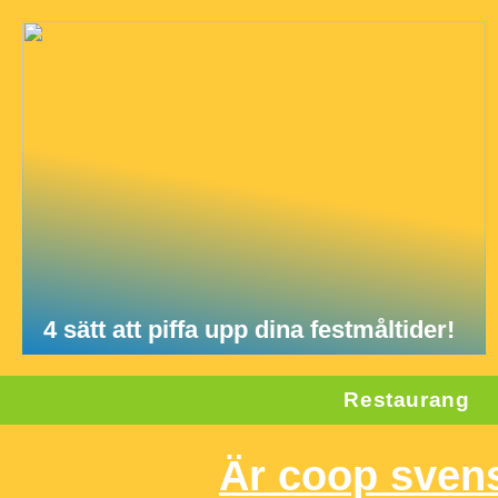
4 sätt att piffa upp dina festmåltider!
Restaurang
Är coop sven