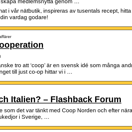
 att skapa medlemsnytta genom …
 i vår nätbutik, inspireras av tusentals recept, hit
din vardag godare!
affärer
ooperation
n
ske tro att ‘coop’ är en svensk idé som många andr
 till just co-op hittar vi i …
ch Italien? – Flashback Forum
e som det var tänkt med Coop Norden och efter nära e
ukedjor i Sverige, …