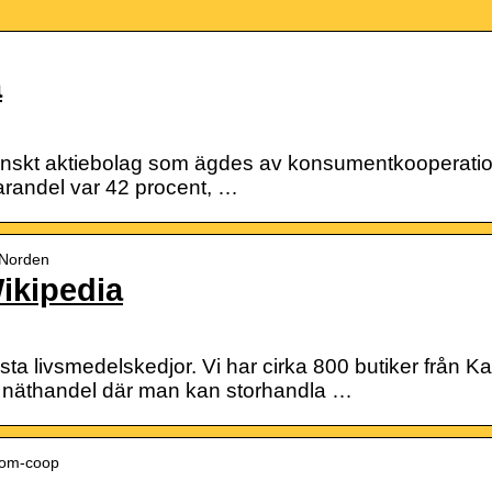
a
nskt aktiebolag som ägdes av konsumentkooperation
randel var 42 procent, …
p_Norden
ikipedia
a livsmedelskedjor. Vi har cirka 800 butiker från Katte
näthandel där man kan storhandla …
› om-coop