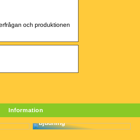
fterfrågan och produktionen
Information
3 goda skäl att anlita en
cateringfirma för nästa
bjudning