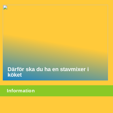
Därför ska du ha en stavmixer i
köket
Information