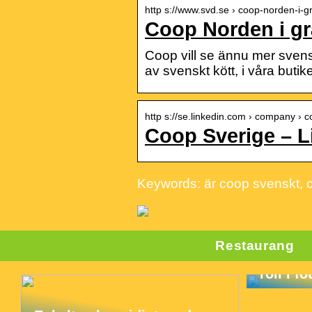
http s://www.svd.se › coop-norden-i-gr
Coop Norden i gr
Coop vill se ännu mer svensk
av svenskt kött, i våra buti
http s://se.linkedin.com › company › 
Coop Sverige – L
Keywords: är coop svenskt, 
Restaurang
Förståe
plattfo
roll i f