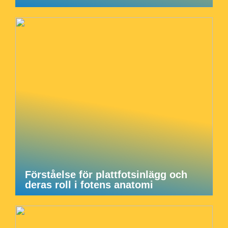
Förståelse för plattfotsinlägg och
deras roll i fotens anatomi