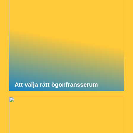
Att välja rätt ögonfransserum