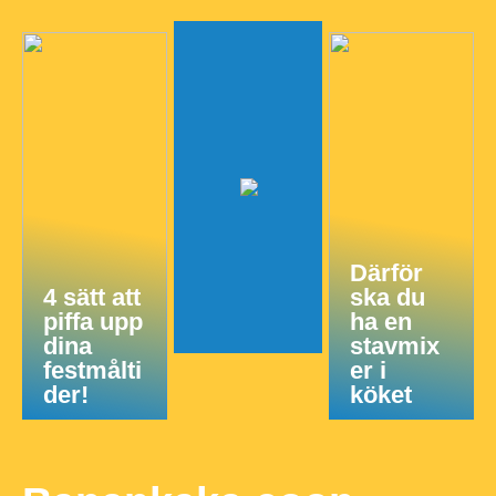
Därför
4 sätt att
ska du
piffa upp
ha en
dina
stavmix
festmålti
er i
der!
köket