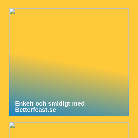
Enkelt och smidigt med
Betterfeast.se