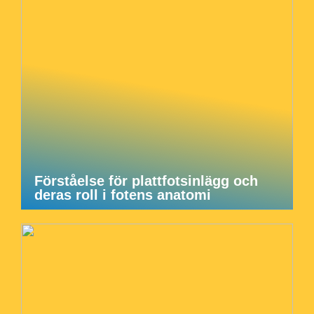
Förståelse för plattfotsinlägg och
deras roll i fotens anatomi