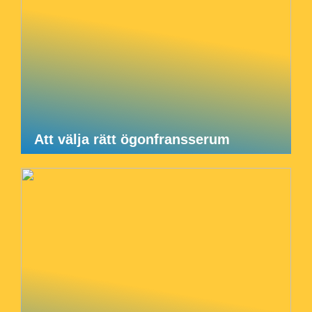
Att välja rätt ögonfransserum