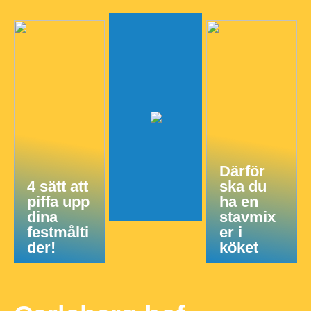
Därför
4 sätt att
ska du
piffa upp
ha en
dina
stavmix
festmålti
er i
der!
köket