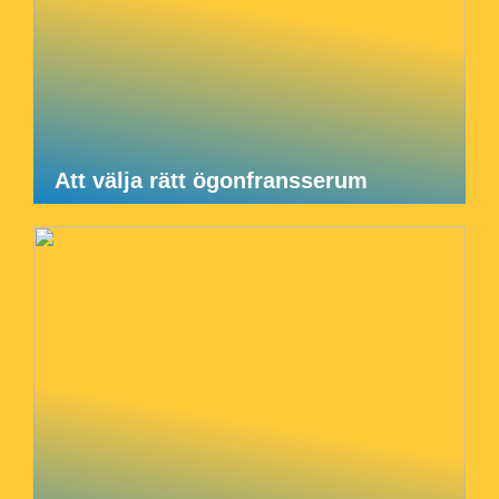
Att välja rätt ögonfransserum