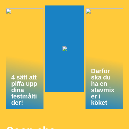
Därför
4 sätt att
ska du
piffa upp
ha en
dina
stavmix
festmålti
er i
der!
köket