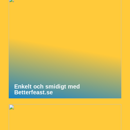
Enkelt och smidigt med
Betterfeast.se