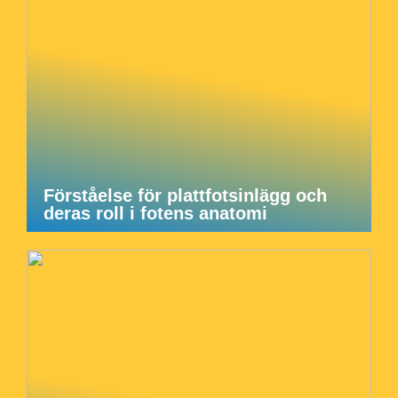
Förståelse för plattfotsinlägg och
deras roll i fotens anatomi