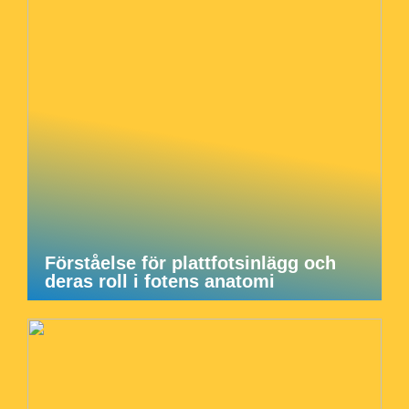
Förståelse för plattfotsinlägg och
deras roll i fotens anatomi