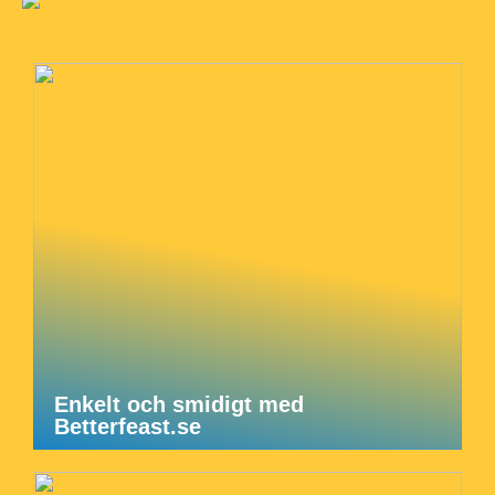
Enkelt och smidigt med
Betterfeast.se