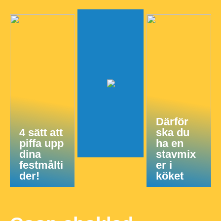
Därför
4 sätt att
ska du
piffa upp
ha en
dina
stavmix
festmålti
er i
der!
köket