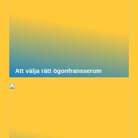
Att välja rätt ögonfransserum