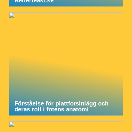
Betterfeast.se
Förståelse för plattfotsinlägg och
deras roll i fotens anatomi