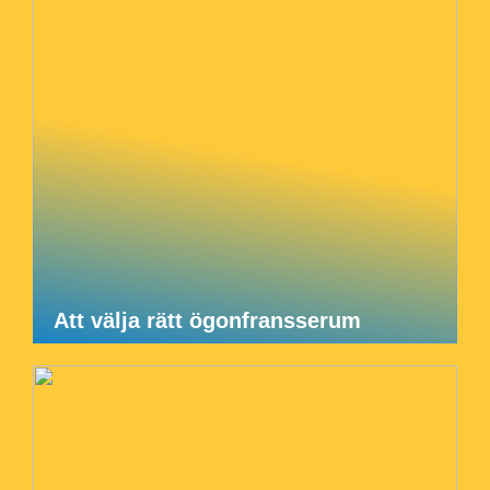
Att välja rätt ögonfransserum