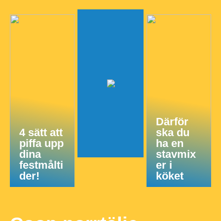
Därför
4 sätt att
ska du
piffa upp
ha en
dina
stavmix
festmålti
er i
der!
köket