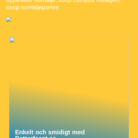
coop norrtäljeporten
Enkelt och smidigt med