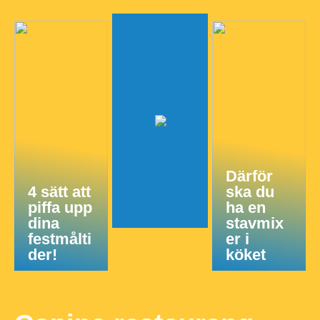
Därför
4 sätt att
ska du
piffa upp
ha en
dina
stavmix
festmålti
er i
der!
köket