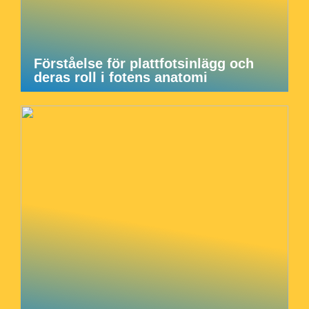
Förståelse för plattfotsinlägg och
deras roll i fotens anatomi