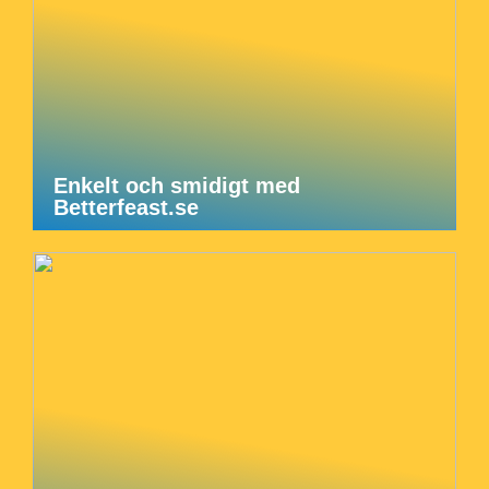
Enkelt och smidigt med
Betterfeast.se