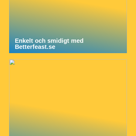
Enkelt och smidigt med
Betterfeast.se