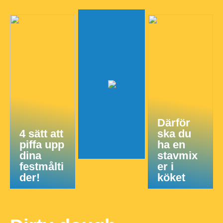
Därför
4 sätt att
ska du
piffa upp
ha en
dina
stavmix
festmålti
er i
der!
köket