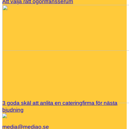
Att välja rätt ögonfransserum
3 goda skäl att anlita en cateringfirma för nästa
bjudning
media@mediao.se