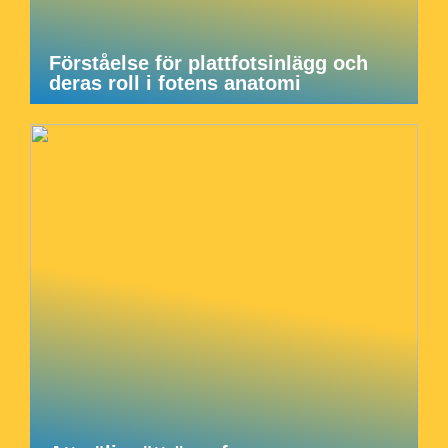
Förståelse för plattfotsinlägg och
deras roll i fotens anatomi