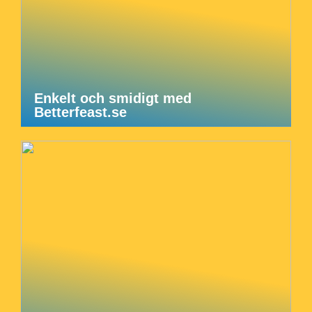
Enkelt och smidigt med
Betterfeast.se