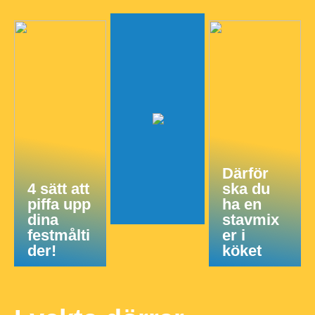
Därför
4 sätt att
ska du
piffa upp
ha en
dina
stavmix
festmålti
er i
der!
köket