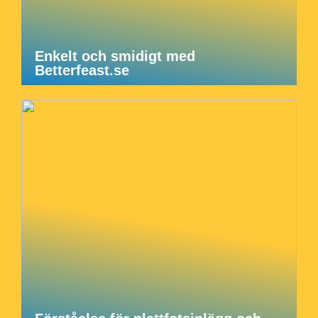
Enkelt och smidigt med
Betterfeast.se