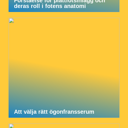
Förståelse för plattfotsinlägg och
deras roll i fotens anatomi
Att välja rätt ögonfransserum