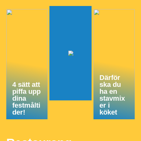
Därför
4 sätt att
ska du
piffa upp
ha en
dina
stavmix
festmålti
er i
der!
köket