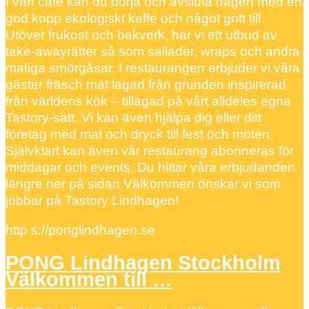
I vårt café kan du börja och avsluta dagen med en
god kopp ekologiskt kaffe och något gott till.
Utöver frukost och bakverk, har vi ett utbud av
take-awayrätter så som sallader, wraps och andra
matiga smörgåsar. I restaurangen erbjuder vi våra
gäster fräsch mat lagad från grunden inspirerad
från världens kök – tillagad på vårt alldeles egna
Tastory-sätt. Vi kan även hjälpa dig eller ditt
företag med mat och dryck till fest och möten.
Självklart kan även vår restaurang abonneras för
middagar och events. Du hittar våra erbjudanden
längre ner på sidan.Välkommen önskar vi som
jobbar på Tastory Lindhagen!
http s://ponglindhagen.se
PONG Lindhagen Stockholm
Välkommen till …