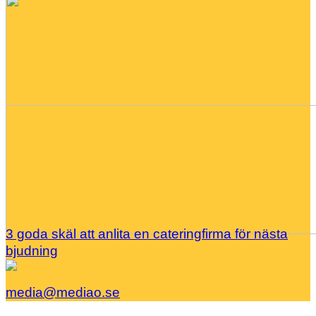
3 goda skäl att anlita en cateringfirma för nästa
bjudning
media@mediao.se