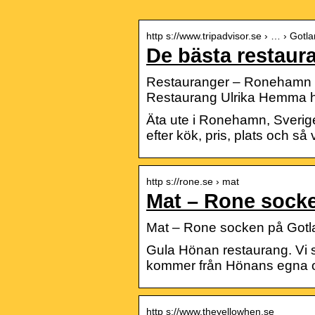
http s://www.tripadvisor.se › … › Got
De bästa restaur
Restauranger – Ronehamn ;
Restaurang Ulrika Hemma h
Äta ute i Ronehamn, Sveri
efter kök, pris, plats och så 
http s://rone.se › mat
Mat – Rone sock
Mat – Rone socken på Gotl
Gula Hönan restaurang. Vi se
kommer från Hönans egna od
http s://www.theyellowhen.se