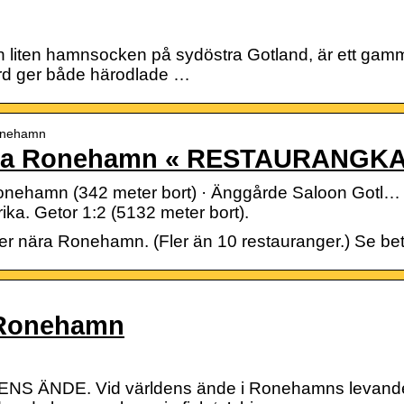
liten hamnsocken på sydöstra Gotland, är ett gamm
rd ger både härodlade …
Ronehamn
ära Ronehamn « RESTAURANGK
nehamn (342 meter bort) · Änggårde Saloon Gotl
ika. Getor 1:2 (5132 meter bort).
ger nära Ronehamn. (Fler än 10 restauranger.) Se bet
 Ronehamn
ÄNDE. Vid världens ände i Ronehamns levande 