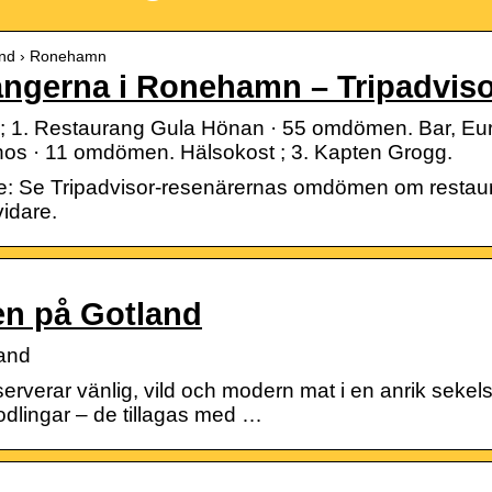
land › Ronehamn
angerna i Ronehamn – Tripadvis
 1. Restaurang Gula Hönan · 55 omdömen. Bar, Euro
os · 11 omdömen. Hälsokost ; 3. Kapten Grogg.
ge: Se Tripadvisor-resenärernas omdömen om resta
vidare.
en på Gotland
and
rverar vänlig, vild och modern mat i en anrik sekels
lingar – de tillagas med …