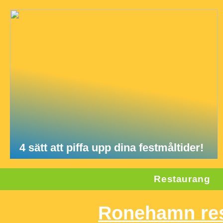
4 sätt att piffa upp dina festmåltider!
Restaurang
Ronehamn re