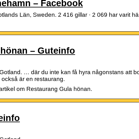
nehamn – Facebook
ands Län, Sweden. 2 416 gillar · 2 069 har varit h
 hönan – Guteinfo
land. … där du inte kan få hyra någonstans att bo 
också är en restaurang.
artikel om Restaurang Gula hönan.
info