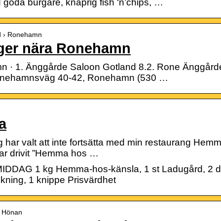
 goda burgare, knaprig fish ‘n’chips, …
nd › Ronehamn
nger nära Ronehamn
n · 1. Änggårde Saloon Gotland 8.2. Rone Änggård
. ronehamnsväg 40-42, Ronehamn (530 …
a
ag har valt att inte fortsätta med min restaurang Hemm
har drivit ”Hemma hos …
G 1 kg Hemma-hos-känsla, 1 st Ladugård, 2 dl Ins
skning, 1 knippe Prisvärdhet
a Hönan