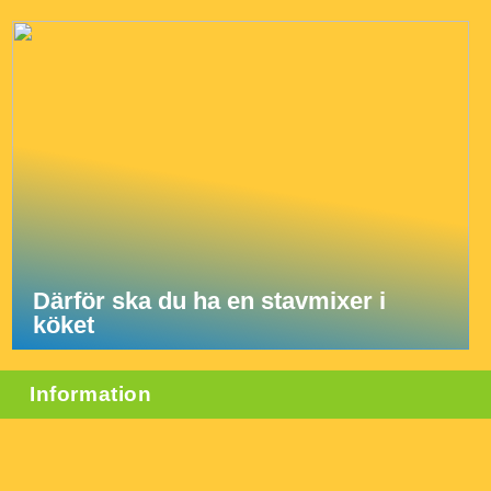
Därför ska du ha en stavmixer i
köket
Information