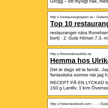
Grogg – ett mysigt hak, med
http s://restaurangtoppen.se › Gotla
Top 10 restaura
restauranger nära Roneham
bort) · 2. Gula Hönan 7.3
http s://hemmahosulrika.se
Hemma hos Ulrik
Det är dags att ta farväl.. J
fantastiska somrar när jag 
RECEPT PÅ EN LYCKAD MIDDA
150 g Lantliv, 1 krm Överra
http s://www.facebook.com › … › Gul