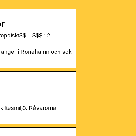
or
peiskt$$ – $$$ ; 2.
uranger i Ronehamn och sök
kiftesmiljö. Råvarorna