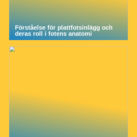
Förståelse för plattfotsinlägg och
deras roll i fotens anatomi