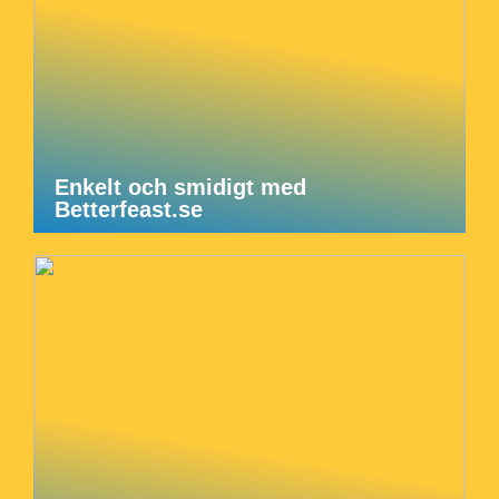
Enkelt och smidigt med
Betterfeast.se