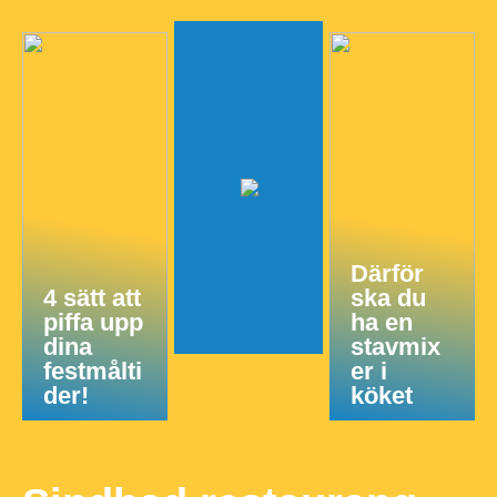
Därför
4 sätt att
ska du
piffa upp
ha en
dina
stavmix
festmålti
er i
der!
köket