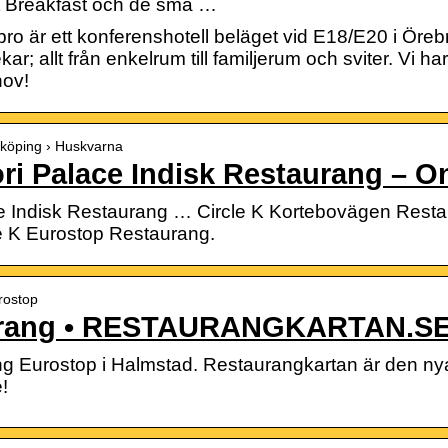
st Breakfast och de små …
o är ett konferenshotell beläget vid E18/E20 i Öre
ekar; allt från enkelrum till familjerum och sviter. Vi h
hov!
önköping › Huskvarna
ri Palace Indisk Restaurang – On
e Indisk Restaurang … Circle K Kortebovägen Restau
e K Eurostop Restaurang.
rostop
urang • RESTAURANGKARTAN.S
g Eurostop i Halmstad. Restaurangkartan är den nya
!