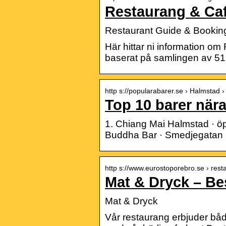
Restaurang & Cafe
Restaurant Guide & Booking
Här hittar ni information o
baserat på samlingen av 5
http s://popularabarer.se › Halmstad
Top 10 barer när
1. Chiang Mai Halmstad · öp
Buddha Bar · Smedjegatan 1
http s://www.eurostoporebro.se › res
Mat & Dryck – Be
Mat & Dryck
Vår restaurang erbjuder både