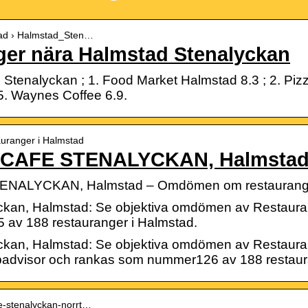
stad › Halmstad_Sten…
ger nära Halmstad Stenalyckan
Stenalyckan ; 1. Food Market Halmstad 8.3 ; 2. Piz
; 5. Waynes Coffee 6.9.
tauranger i Halmstad
CAFE STENALYCKAN, Halmsta
LYCKAN, Halmstad – Omdömen om restauranger 
ckan, Halmstad: Se objektiva omdömen av Restauran
av 188 restauranger i Halmstad.
ckan, Halmstad: Se objektiva omdömen av Restaura
ripadvisor och rankas som nummer126 av 188 restaur
fe-stenalyckan-norrt…