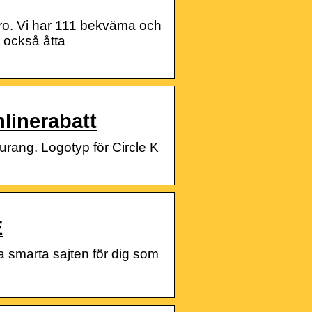
bro. Vi har 111 bekväma och
ar också åtta
linerabatt
rang. Logotyp för Circle K
E
 smarta sajten för dig som