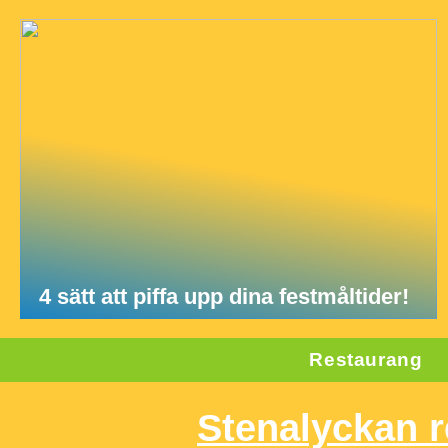
4 sätt att piffa upp dina festmåltider!
Restaurang
Stenalyckan 