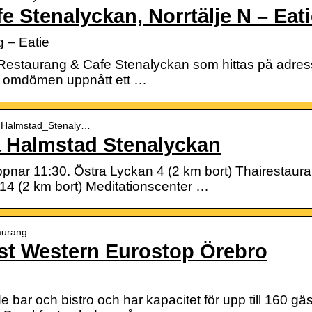
 Stenalyckan, Norrtälje N – Eati
 – Eatie
m Restaurang & Cafe Stenalyckan som hittas på adres
1 omdömen uppnått ett …
 › Halmstad_Stenaly…
a Halmstad Stenalyckan
pnar 11:30. Östra Lyckan 4 (2 km bort) Thairestauran
4 (2 km bort) Meditationscenter …
taurang
st Western Eurostop Örebro
 bar och bistro och har kapacitet för upp till 160 gä