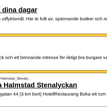
a dina dagar
 utflyktsmål. Här är fullt av, spännande butiker och 
och ett brinnande intresse för riktigt bra burgare var
d › Halmstad_Stenaly…
ra Halmstad Stenalyckan
sgatan 44 (3 km bort) HotellRestaurang Boka ett rum f