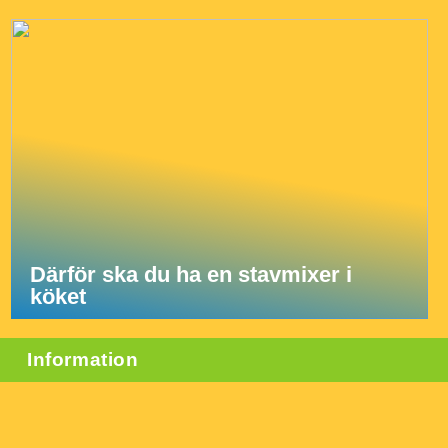
Därför ska du ha en stavmixer i
köket
Information