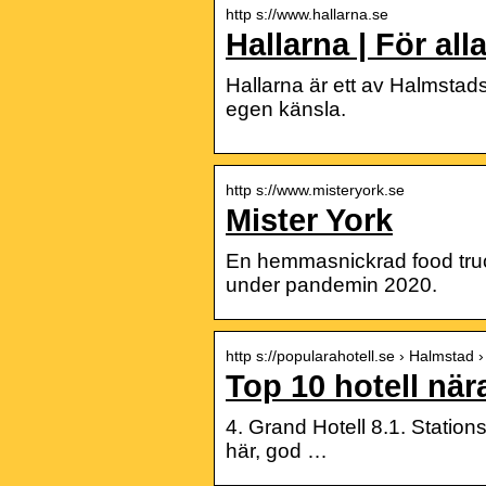
http s://www.hallarna.se
Hallarna | För all
Hallarna är ett av Halmstads
egen känsla.
http s://www.misteryork.se
Mister York
En hemmasnickrad food truck 
under pandemin 2020.
http s://popularahotell.se › Halmsta
Top 10 hotell nä
4. Grand Hotell 8.1. Station
här, god …