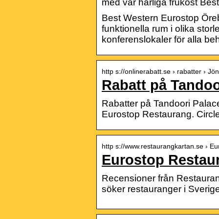
med vår härliga frukost Be
Best Western Eurostop Örebr
funktionella rum i olika storl
konferenslokaler för alla be
http s://onlinerabatt.se › rabatter › J
Rabatt på Tandoo
Rabatter på Tandoori Palac
Eurostop Restaurang. Circl
http s://www.restaurangkartan.se › Eu
Eurostop Resta
Recensioner från Restauran
söker restauranger i Sverige