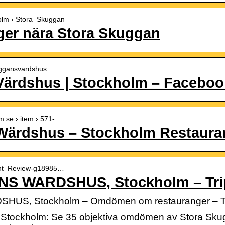
holm › Stora_Skuggan
ger nära Stora Skuggan
uggansvardshus
Värdshus | Stockholm – Faceboo
m.se › item › 571-…
Wärdshus – Stockholm Restaur
urant_Review-g18985…
 WARDSHUS, Stockholm – Trip
S, Stockholm – Omdömen om restauranger – Tr
Stockholm: Se 35 objektiva omdömen av Stora Sku