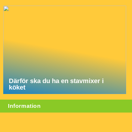
Därför ska du ha en stavmixer i
köket
Information