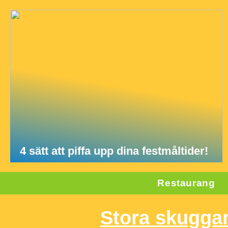
4 sätt att piffa upp dina festmåltider!
Restaurang
Stora skugga