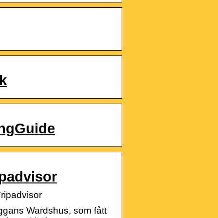
k
angGuide
advisor
ipadvisor
ggans Wardshus, som fått