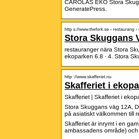
CAROLAS EKO Stora Skugga
GeneratePress.
http s://www.thefork.se › restaurang
Stora Skuggans 
restauranger nära Stora Skug
ekoparken 6.8 · 4. Stora S
http ://www.skafferiet.nu
Skafferiet i ekop
Skafferiet | Skafferiet i eko
Stora Skuggans väg 12A, 
på asiatiskt välkommen till 
Skafferiet är inrymt i en 
ambassadens område) och fl