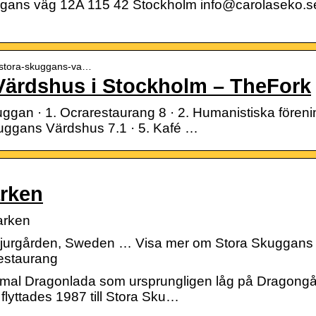
ns väg 12A 115 42 Stockholm info@carolaseko.se
 › stora-skuggans-va…
Värdshus i Stockholm – TheFork
gan · 1. Ocrarestaurang 8 · 2. Humanistiska förening
kuggans Värdshus 7.1 · 5. Kafé …
arken
parken
Djurgården, Sweden … Visa mer om Stora Skuggans
restaurang
gammal Dragonlada som ursprungligen låg på Dragong
yttades 1987 till Stora Sku…