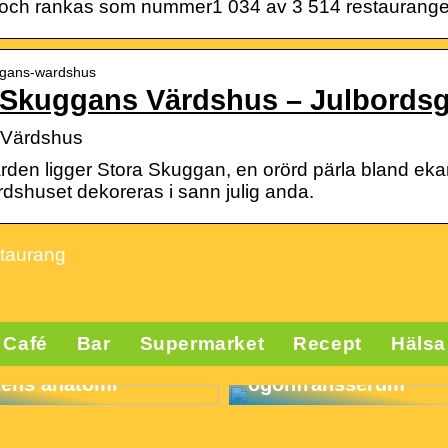
r och rankas som nummer1 034 av 3 514 restaurange
uggans-wardshus
a Skuggans Värdshus – Julbords
 Värdshus
den ligger Stora Skuggan, en orörd pärla bland eka
rdshuset dekoreras i sann julig anda.
staurang
lse för
Café
Bar
Supermarket
Recept
Hälsa
tsinlägg och deras
Att välja rätt
otens anatomi
ögonfransserum