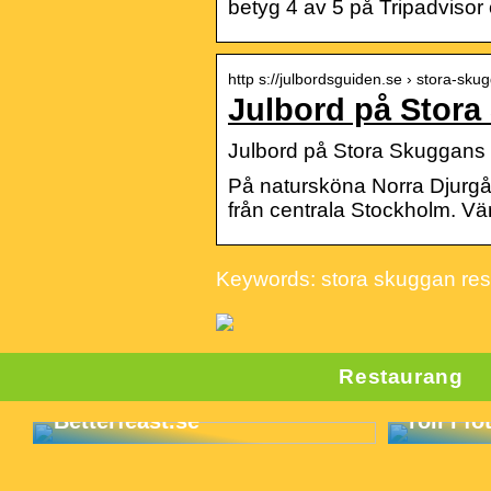
betyg 4 av 5 på Tripadviso
http s://julbordsguiden.se › stora-sk
Julbord på Stor
Julbord på Stora Skuggans
På natursköna Norra Djurgår
från centrala Stockholm. Vä
Keywords: stora skuggan re
Restaurang
Förståe
Enkelt och smidigt med
plattfo
Betterfeast.se
roll i f