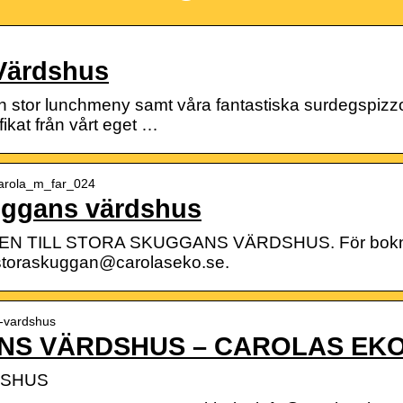
Värdshus
n stor lunchmeny samt våra fantastiska surdegspizzor
fikat från vårt eget …
carola_m_far_024
uggans värdshus
N TILL STORA SKUGGANS VÄRDSHUS. För bokning
: storaskuggan@carolaseko.se.
s-vardshus
NS VÄRDSHUS – CAROLAS EK
DSHUS