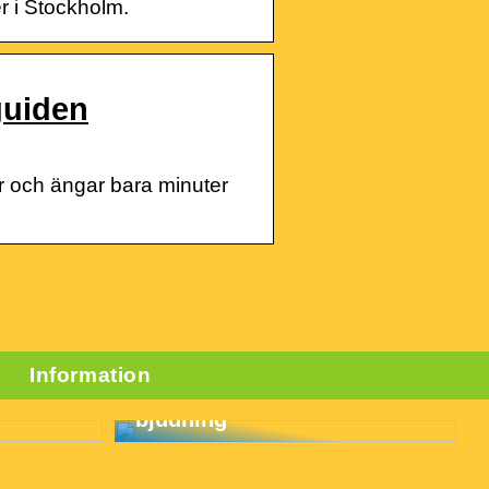
r i Stockholm.
guiden
r och ängar bara minuter
Information
3 goda skäl att anlita en
cateringfirma för nästa
bjudning