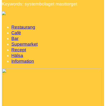
Keywords: systembolaget masttorget
Restaurang
Café
Bar
Supermarket
Recept
Hälsa
Information