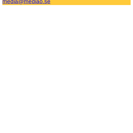
media@mediao.se