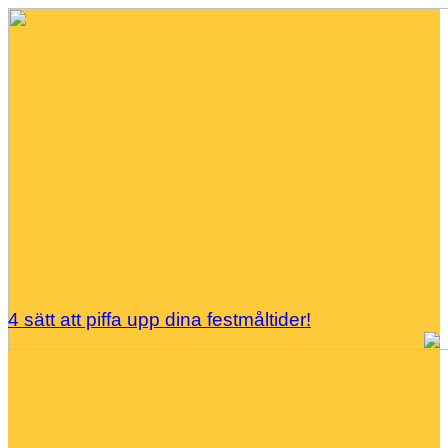
4 sätt att piffa upp dina festmåltider!