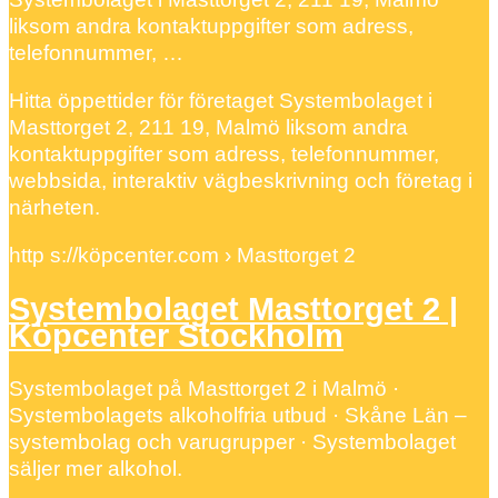
liksom andra kontaktuppgifter som adress,
telefonnummer, …
Hitta öppettider för företaget Systembolaget i
Masttorget 2, 211 19, Malmö liksom andra
kontaktuppgifter som adress, telefonnummer,
webbsida, interaktiv vägbeskrivning och företag i
närheten.
http s://köpcenter.com › Masttorget 2
Systembolaget Masttorget 2 |
Köpcenter Stockholm
Systembolaget på Masttorget 2 i Malmö ·
Systembolagets alkoholfria utbud · Skåne Län –
systembolag och varugrupper · Systembolaget
säljer mer alkohol.