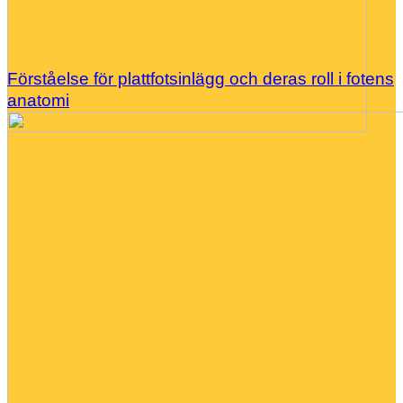
Förståelse för plattfotsinlägg och deras roll i fotens
anatomi