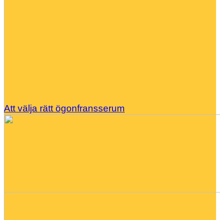
Att välja rätt ögonfransserum