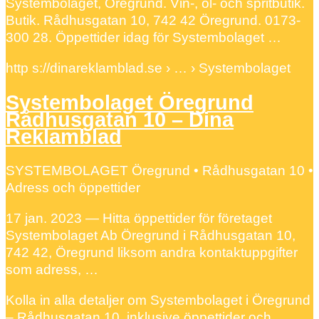
Systembolaget, Öregrund. Vin-, öl- och spritbutik.
Butik. Rådhusgatan 10, 742 42 Öregrund. 0173-
300 28. Öppettider idag för Systembolaget …
http s://dinareklamblad.se › … › Systembolaget
Systembolaget Öregrund
Rådhusgatan 10 – Dina
Reklamblad
SYSTEMBOLAGET Öregrund • Rådhusgatan 10 •
Adress och öppettider
17 jan. 2023 — Hitta öppettider för företaget
Systembolaget Ab Öregrund i Rådhusgatan 10,
742 42, Öregrund liksom andra kontaktuppgifter
som adress, …
Kolla in alla detaljer om Systembolaget i Öregrund
– Rådhusgatan 10, inklusive öppettider och