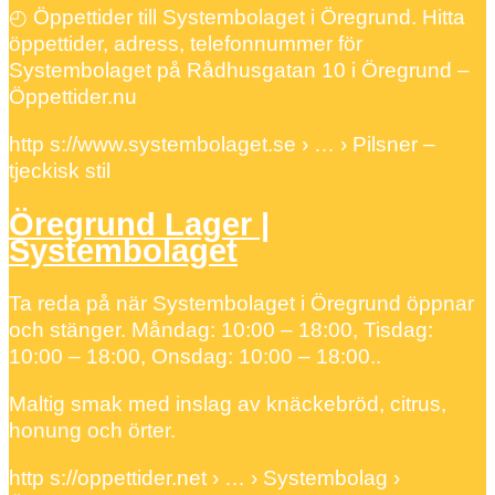
◴ Öppettider till Systembolaget i Öregrund. Hitta
öppettider, adress, telefonnummer för
Systembolaget på Rådhusgatan 10 i Öregrund –
Öppettider.nu
http s://www.systembolaget.se › … › Pilsner –
tjeckisk stil
Öregrund Lager |
Systembolaget
Ta reda på när Systembolaget i Öregrund öppnar
och stänger. Måndag: 10:00 – 18:00, Tisdag:
10:00 – 18:00, Onsdag: 10:00 – 18:00..
Maltig smak med inslag av knäckebröd, citrus,
honung och örter.
http s://oppettider.net › … › Systembolag ›