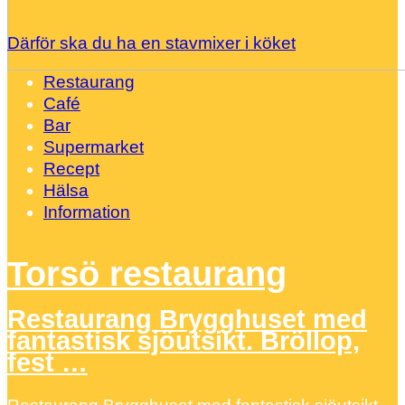
Därför ska du ha en stavmixer i köket
Restaurang
Café
Bar
Supermarket
Recept
Hälsa
Information
Torsö restaurang
Restaurang Brygghuset med
fantastisk sjöutsikt. Bröllop,
fest …