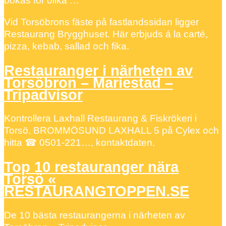
bokas för olika …
Vid Torsöbrons fäste på fastlandssidan ligger
Restaurang Brygghuset. Här erbjuds á la carté,
pizza, kebab, sallad och fika.
Restauranger i närheten av
Torsöbron – Mariestad –
Tripadvisor
Kontrollera Laxhall Restaurang & Fiskrökeri i
Torsö, BROMMÖSUND LAXHALL 5 på Cylex och
hitta ☎ 0501-221…, kontaktdaten.
Top 10 restauranger nära
Torsö «
RESTAURANGTOPPEN.SE
De 10 bästa restaurangerna i närheten av