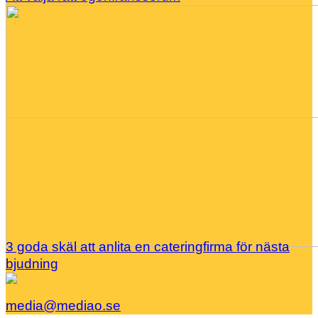
3 goda skäl att anlita en cateringfirma för nästa
bjudning
media@mediao.se