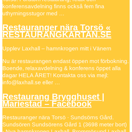
konferensavdelning finns också fem fina
uthyrningsstugor med …
Restauranger nära Torsö «
RESTAURANGKARTAN.SE
Upplev Laxhall – hamnkrogen mitt i Vänern
Nu är restaurangen endast öppen mot förbokning.
Boende, relaxavdelning & konferens öppet alla
dagar HELA ÅRET! Kontakta oss via mejl:
info@laxhall.se eller …
Restaurang Brygghuset |
Mariestad – Facebook
Restauranger nära Torsö · Sundsörns Gård.
Sundsören Sundsörens Gård 1 (3698 meter bort)
· Nya hamnkrogen Laxhall. Brommösund Laxhall